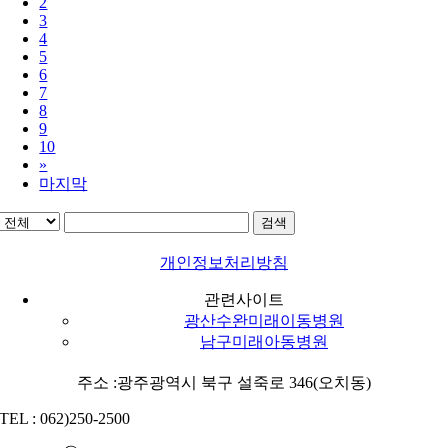
2
3
4
5
6
7
8
9
10
»
마지막
검색
개인정보처리방침
관련사이트
광산수완미래이동병원
남구미래아동병원
주소 :광주광역시 북구 설죽로 346(오치동)
TEL : 062)250-2500