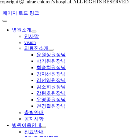
copyright ⓒ mirae chidren’s hospital. ALL RIGHTS RESERVED
페이지 로드 링크
병원소개
인사말
vision
의료진소개
윤원상원장님
박기원원장님
최승희원장님
강지선원장님
김선영원장님
김소희원장님
강원호원장님
우영종원장님
천경렬원장님
층별안내
공지사항
병원이용안내
진료안내