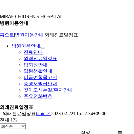
콘
텐
MIRAE CHIDREN’S HOSPITAL
츠
병원이용안내
로
건
홈으로
|
병원이용안내
|
외래진료일정표
너
뛰
병원이용안내
기
진료안내
외래진료일정표
입퇴원안내
입원생활안내
비급여항목고지
증명서발급안내
찾아오시는길/주차안내
주요전화번호
외래진료일정표
외래진료일정표
bmirae1
2023-02-22T15:27:34+09:00
전체 172
작성
추