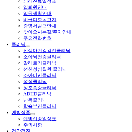
외래진료일정표
입퇴원안내
입원생활안내
비급여항목고지
증명서발급안내
찾아오시는길/주차안내
주요전화번호
클리닉
신생아건강검진클리닉
소아뇌전증클리닉
알레르기클리닉
선천성심질환 클리닉
소아비만클리닉
성장클리닉
성조숙증클리닉
ADHD클리닉
난독클리닉
학습부진클리닉
예방접종
예방접종일정표
주의사항
건강검진