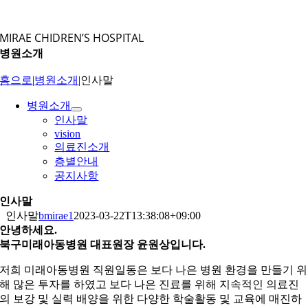
콘
텐
MIRAE CHIDREN’S HOSPITAL
츠
병원소개
로
건
홈으로
|
병원소개
|
인사말
너
뛰
병원소개
기
인사말
vision
의료진소개
층별안내
공지사항
인사말
인사말
bmirae1
2023-03-22T13:38:08+09:00
안녕하세요.
북구미래아동병원
대표원장 윤원상
입니다.
저희 미래아동병원 직원일동은 보다 나은 병원 환경을 만들기 위
해 많은 투자를 하였고 보다 나은 진료를 위해 지속적인 의료진
의 보강 및 실력 배양을 위한 다양한 학술활동 및 교육에 매진하