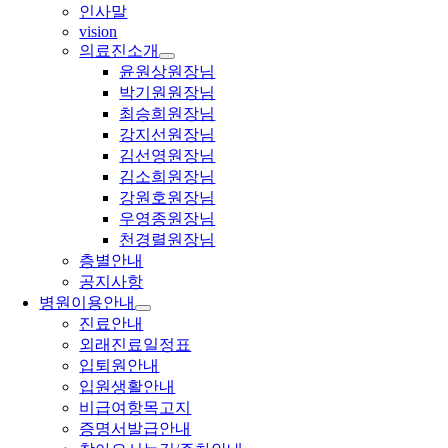
인사말
vision
의료진소개
윤원상원장님
박기원원장님
최승희원장님
강지선원장님
김선영원장님
김소희원장님
강원호원장님
우영종원장님
천경렬원장님
층별안내
공지사항
병원이용안내
진료안내
외래진료일정표
입퇴원안내
입원생활안내
비급여항목고지
증명서발급안내