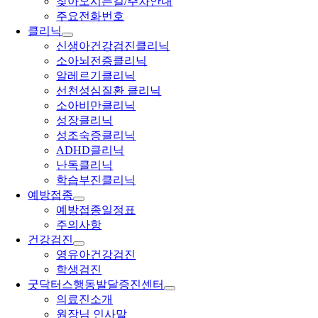
찾아오시는길/주차안내
주요전화번호
클리닉
신생아건강검진클리닉
소아뇌전증클리닉
알레르기클리닉
선천성심질환 클리닉
소아비만클리닉
성장클리닉
성조숙증클리닉
ADHD클리닉
난독클리닉
학습부진클리닉
예방접종
예방접종일정표
주의사항
건강검진
영유아건강검진
학생검진
굿닥터스행동발달증진센터
의료진소개
원장님 인사말