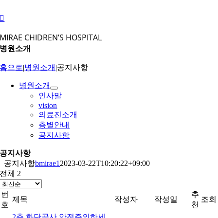
콘
텐
츠
MIRAE CHIDREN’S HOSPITAL
로
병원소개
건
너
홈으로
|
병원소개
|
공지사항
뛰
기
병원소개
인사말
vision
의료진소개
층별안내
공지사항
공지사항
공지사항
bmirae1
2023-03-22T10:20:22+09:00
전체 2
번
추
제목
작성자
작성일
조회
호
천
2층 화단공사 안전주의하세