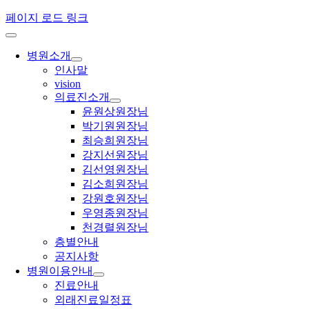
페이지 로드 링크
병원소개
인사말
vision
의료진소개
윤원상원장님
박기원원장님
최승희원장님
강지선원장님
김선영원장님
김소희원장님
강원호원장님
우영종원장님
천경렬원장님
층별안내
공지사항
병원이용안내
진료안내
외래진료일정표