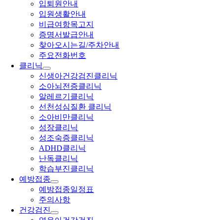
입퇴원안내
입원생활안내
비급여항목고지
증명서발급안내
찾아오시는길/주차안내
주요전화번호
클리닉
신생아건강검진클리닉
소아뇌전증클리닉
알레르기클리닉
선천성심질환 클리닉
소아비만클리닉
성장클리닉
성조숙증클리닉
ADHD클리닉
난독클리닉
학습부진클리닉
예방접종
예방접종일정표
주의사항
건강검진