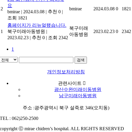
요
2
bmirae
2024.03.08
0
1821
bmirae
|
2024.03.08
|
추천 0
|
조회 1821
홈페이지가 리뉴얼됐습니다.
북구미래
1
북구미래아동병원
|
2023.02.23
0
2342
아동병원
2023.02.23
|
추천 0
|
조회 2342
1
검색
개인정보처리방침
관련사이트
광산수완미래이동병원
남구미래아동병원
주소 :광주광역시 북구 설죽로 346(오치동)
TEL : 062)250-2500
copyright ⓒ mirae chidren’s hospital. ALL RIGHTS RESERVED