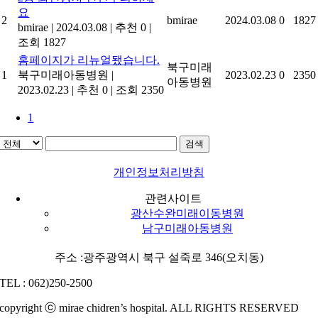
요
2
bmirae
2024.03.08
0
1827
bmirae
|
2024.03.08
|
추천 0
|
조회 1827
홈페이지가 리뉴얼됐습니다.
북구미래
1
북구미래아동병원
|
2023.02.23
0
2350
아동병원
2023.02.23
|
추천 0
|
조회 2350
1
검색
개인정보처리방침
관련사이트
광산수완미래이동병원
남구미래아동병원
주소 :광주광역시 북구 설죽로 346(오치동)
TEL : 062)250-2500
copyright ⓒ mirae chidren’s hospital. ALL RIGHTS RESERVED