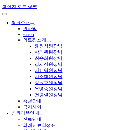
페이지 로드 링크
병원소개
인사말
vision
의료진소개
윤원상원장님
박기원원장님
최승희원장님
강지선원장님
김선영원장님
김소희원장님
강원호원장님
우영종원장님
천경렬원장님
층별안내
공지사항
병원이용안내
진료안내
외래진료일정표