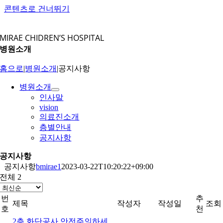
콘텐츠로 건너뛰기
MIRAE CHIDREN’S HOSPITAL
병원소개
홈으로
|
병원소개
|
공지사항
병원소개
인사말
vision
의료진소개
층별안내
공지사항
공지사항
공지사항
bmirae1
2023-03-22T10:20:22+09:00
전체 2
번
추
제목
작성자
작성일
조회
호
천
2층 화단공사 안전주의하세