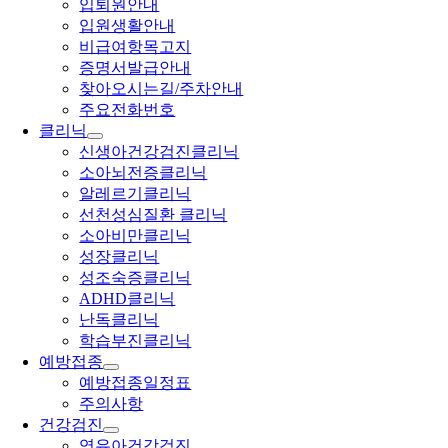
입퇴원안내
입원생활안내
비급여항목고지
증명서발급안내
찾아오시는길/주차안내
주요전화번호
클리닉
신생아건강검진클리닉
소아뇌전증클리닉
알레르기클리닉
선천성심질환 클리닉
소아비만클리닉
성장클리닉
성조숙증클리닉
ADHD클리닉
난독클리닉
학습부진클리닉
예방접종
예방접종일정표
주의사항
건강검진
영유아건강검진