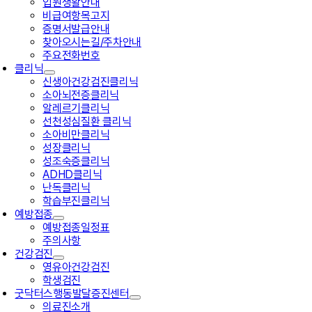
입원생활안내
비급여항목고지
증명서발급안내
찾아오시는길/주차안내
주요전화번호
클리닉
신생아건강검진클리닉
소아뇌전증클리닉
알레르기클리닉
선천성심질환 클리닉
소아비만클리닉
성장클리닉
성조숙증클리닉
ADHD클리닉
난독클리닉
학습부진클리닉
예방접종
예방접종일정표
주의사항
건강검진
영유아건강검진
학생검진
굿닥터스행동발달증진센터
의료진소개