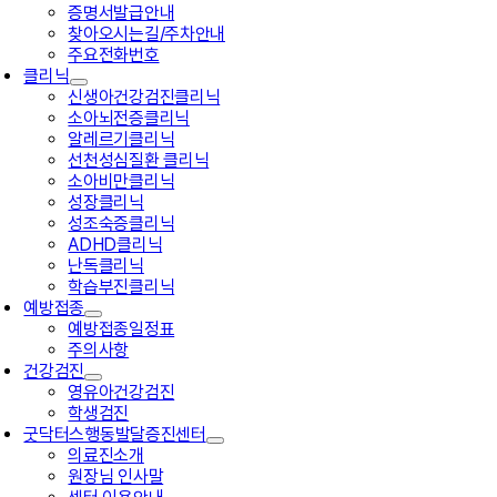
증명서발급안내
찾아오시는길/주차안내
주요전화번호
클리닉
신생아건강검진클리닉
소아뇌전증클리닉
알레르기클리닉
선천성심질환 클리닉
소아비만클리닉
성장클리닉
성조숙증클리닉
ADHD클리닉
난독클리닉
학습부진클리닉
예방접종
예방접종일정표
주의사항
건강검진
영유아건강검진
학생검진
굿닥터스행동발달증진센터
의료진소개
원장님 인사말