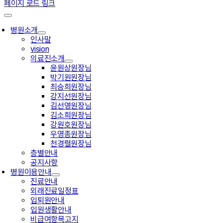
페이지 로드 링크
병원소개
인사말
vision
의료진소개
윤원상원장님
박기원원장님
최승희원장님
강지선원장님
김선영원장님
김소희원장님
강원호원장님
우영종원장님
천경렬원장님
층별안내
공지사항
병원이용안내
진료안내
외래진료일정표
입퇴원안내
입원생활안내
비급여항목고지