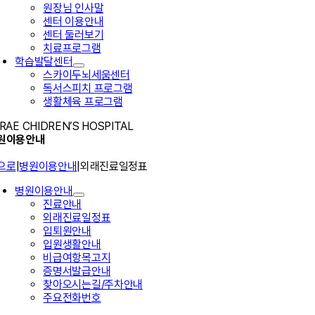
원장님 인사말
센터 이용안내
센터 둘러보기
치료프로그램
학습발달센터
스카이두뇌세움센터
독서스피치 프로그램
생활체육 프로그램
RAE CHIDREN’S HOSPITAL
원이용안내
으로
|
병원이용안내
|
외래진료일정표
병원이용안내
진료안내
외래진료일정표
입퇴원안내
입원생활안내
비급여항목고지
증명서발급안내
찾아오시는길/주차안내
주요전화번호