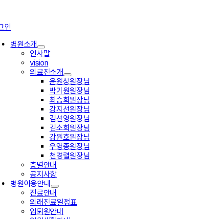
콘
텐
츠
그인
로
병원소개
건
인사말
너
vision
뛰
의료진소개
기
윤원상원장님
박기원원장님
최승희원장님
강지선원장님
김선영원장님
김소희원장님
강원호원장님
우영종원장님
천경렬원장님
층별안내
공지사항
병원이용안내
진료안내
외래진료일정표
입퇴원안내