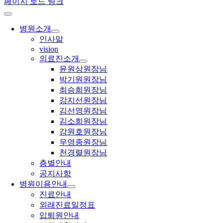
페이지 로드 링크
병원소개
인사말
vision
의료진소개
윤원상원장님
박기원원장님
최승희원장님
강지선원장님
김선영원장님
김소희원장님
강원호원장님
우영종원장님
천경렬원장님
층별안내
공지사항
병원이용안내
진료안내
외래진료일정표
입퇴원안내