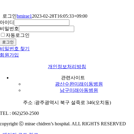
콘
텐
로그인
bmirae1
2023-02-28T16:05:33+09:00
츠
아이디
로
비밀번호
건
자동로그인
너
로그인
뛰
비밀번호 찾기
기
회원가입
개인정보처리방침
관련사이트
광산수완미래이동병원
남구미래아동병원
주소 :광주광역시 북구 설죽로 346(오치동)
TEL : 062)250-2500
copyright ⓒ mirae chidren’s hospital. ALL RIGHTS RESERVED