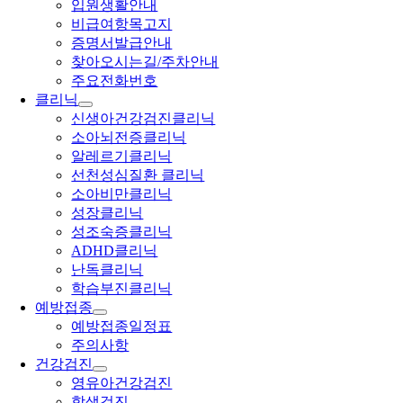
입원생활안내
비급여항목고지
증명서발급안내
찾아오시는길/주차안내
주요전화번호
클리닉
신생아건강검진클리닉
소아뇌전증클리닉
알레르기클리닉
선천성심질환 클리닉
소아비만클리닉
성장클리닉
성조숙증클리닉
ADHD클리닉
난독클리닉
학습부진클리닉
예방접종
예방접종일정표
주의사항
건강검진
영유아건강검진
학생검진