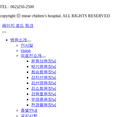
TEL : 062)250-2500
copyright ⓒ mirae chidren’s hospital. ALL RIGHTS RESERVED
페이지 로드 링크
병원소개
인사말
vision
의료진소개
윤원상원장님
박기원원장님
최승희원장님
강지선원장님
김선영원장님
김소희원장님
강원호원장님
우영종원장님
천경렬원장님
층별안내
공지사항