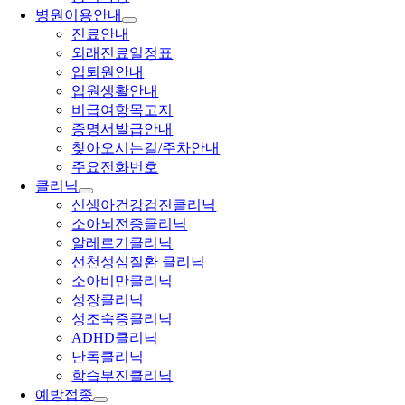
병원이용안내
진료안내
외래진료일정표
입퇴원안내
입원생활안내
비급여항목고지
증명서발급안내
찾아오시는길/주차안내
주요전화번호
클리닉
신생아건강검진클리닉
소아뇌전증클리닉
알레르기클리닉
선천성심질환 클리닉
소아비만클리닉
성장클리닉
성조숙증클리닉
ADHD클리닉
난독클리닉
학습부진클리닉
예방접종