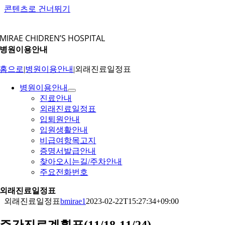
콘텐츠로 건너뛰기
MIRAE CHIDREN’S HOSPITAL
병원이용안내
홈으로
|
병원이용안내
|
외래진료일정표
병원이용안내
진료안내
외래진료일정표
입퇴원안내
입원생활안내
비급여항목고지
증명서발급안내
찾아오시는길/주차안내
주요전화번호
외래진료일정표
외래진료일정표
bmirae1
2023-02-22T15:27:34+09:00
주간진료계획표(11/18-11/24)