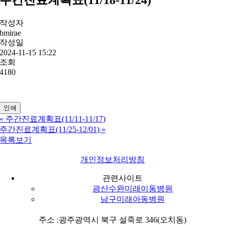
작성자
bmirae
작성일
2024-11-15 15:22
조회
4180
인쇄
«
주간진료계획표(11/11-11/17)
주간진료계획표(11/25-12/01)
»
목록보기
개인정보처리방침
관련사이트
광산수완미래이동병원
남구미래아동병원
주소 :광주광역시 북구 설죽로 346(오치동)