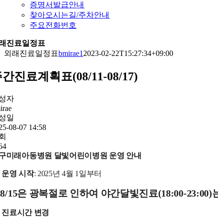
증명서발급안내
찾아오시는길/주차안내
주요전화번호
래진료일정표
외래진료일정표
bmirae1
2023-02-22T15:27:34+09:00
간진료계획표(08/11-08/17)
성자
irae
성일
25-08-07 14:58
회
64
구미래아동병원 달빛어린이병원 운영 안내
운영 시작
: 2025년 4월 1일부터
 8/15은 광복절로 인하여 야간달빛진료(18:00-23:0
진료시간 변경