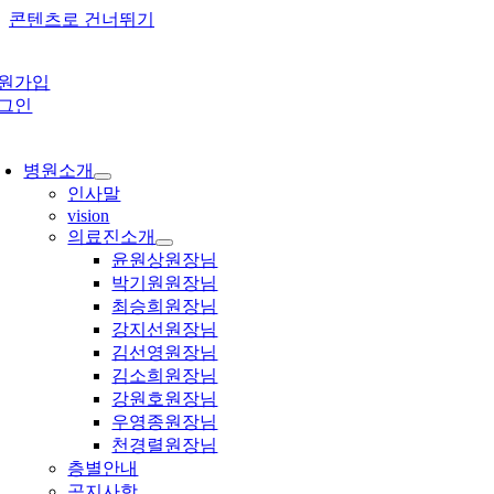
콘텐츠로 건너뛰기
원가입
그인
병원소개
인사말
vision
의료진소개
윤원상원장님
박기원원장님
최승희원장님
강지선원장님
김선영원장님
김소희원장님
강원호원장님
우영종원장님
천경렬원장님
층별안내
공지사항