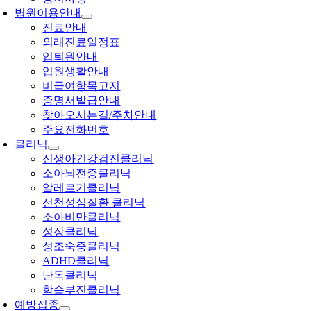
병원이용안내
진료안내
외래진료일정표
입퇴원안내
입원생활안내
비급여항목고지
증명서발급안내
찾아오시는길/주차안내
주요전화번호
클리닉
신생아건강검진클리닉
소아뇌전증클리닉
알레르기클리닉
선천성심질환 클리닉
소아비만클리닉
성장클리닉
성조숙증클리닉
ADHD클리닉
난독클리닉
학습부진클리닉
예방접종