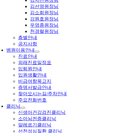
강지선원장님
김선영원장님
김소희원장님
강원호원장님
우영종원장님
천경렬원장님
층별안내
공지사항
병원이용안내
진료안내
외래진료일정표
입퇴원안내
입원생활안내
비급여항목고지
증명서발급안내
찾아오시는길/주차안내
주요전화번호
클리닉
신생아건강검진클리닉
소아뇌전증클리닉
알레르기클리닉
선천성심질환 클리닉