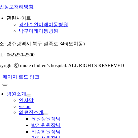
인정보처리방침
관련사이트
광산수완미래이동병원
남구미래아동병원
소 :광주광역시 북구 설죽로 346(오치동)
L : 062)250-2500
pyright ⓒ mirae chidren’s hospital. ALL RIGHTS RESERVED
페이지 로드 링크
병원소개
인사말
vision
의료진소개
윤원상원장님
박기원원장님
최승희원장님