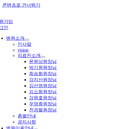
콘텐츠로 건너뛰기
원가입
그인
병원소개
인사말
vision
의료진소개
윤원상원장님
박기원원장님
최승희원장님
강지선원장님
김선영원장님
김소희원장님
강원호원장님
우영종원장님
천경렬원장님
층별안내
공지사항
병원이용안내