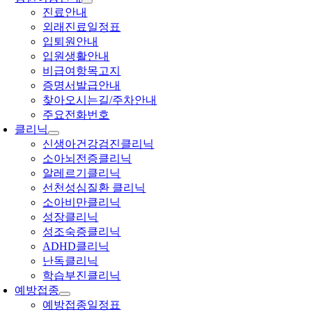
진료안내
외래진료일정표
입퇴원안내
입원생활안내
비급여항목고지
증명서발급안내
찾아오시는길/주차안내
주요전화번호
클리닉
신생아건강검진클리닉
소아뇌전증클리닉
알레르기클리닉
선천성심질환 클리닉
소아비만클리닉
성장클리닉
성조숙증클리닉
ADHD클리닉
난독클리닉
학습부진클리닉
예방접종
예방접종일정표