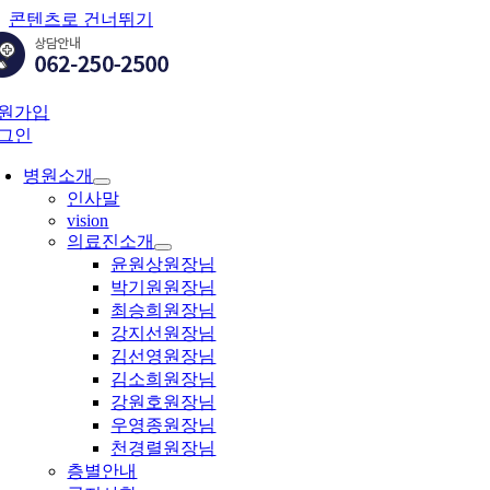
콘텐츠로 건너뛰기
원가입
그인
병원소개
인사말
vision
의료진소개
윤원상원장님
박기원원장님
최승희원장님
강지선원장님
김선영원장님
김소희원장님
강원호원장님
우영종원장님
천경렬원장님
층별안내