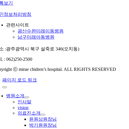
록보기
인정보처리방침
관련사이트
광산수완미래이동병원
남구미래아동병원
소 :광주광역시 북구 설죽로 346(오치동)
L : 062)250-2500
pyright ⓒ mirae chidren’s hospital. ALL RIGHTS RESERVED
페이지 로드 링크
병원소개
인사말
vision
의료진소개
윤원상원장님
박기원원장님