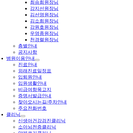
최승희원장님
강지선원장님
김선영원장님
김소희원장님
강원호원장님
우영종원장님
천경렬원장님
층별안내
공지사항
병원이용안내
진료안내
외래진료일정표
입퇴원안내
입원생활안내
비급여항목고지
증명서발급안내
찾아오시는길/주차안내
주요전화번호
클리닉
신생아건강검진클리닉
소아뇌전증클리닉