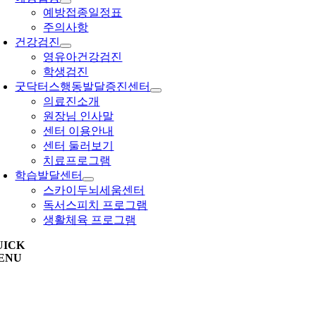
예방접종일정표
주의사항
건강검진
영유아건강검진
학생검진
굿닥터스행동발달증진센터
의료진소개
원장님 인사말
센터 이용안내
센터 둘러보기
치료프로그램
학습발달센터
스카이두뇌세움센터
독서스피치 프로그램
생활체육 프로그램
UICK
ENU