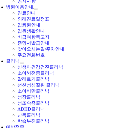
공지사항
병원이용안내
진료안내
외래진료일정표
입퇴원안내
입원생활안내
비급여항목고지
증명서발급안내
찾아오시는길/주차안내
주요전화번호
클리닉
신생아건강검진클리닉
소아뇌전증클리닉
알레르기클리닉
선천성심질환 클리닉
소아비만클리닉
성장클리닉
성조숙증클리닉
ADHD클리닉
난독클리닉
학습부진클리닉
예방접종