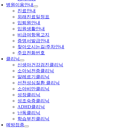
병원이용안내
진료안내
외래진료일정표
입퇴원안내
입원생활안내
비급여항목고지
증명서발급안내
찾아오시는길/주차안내
주요전화번호
클리닉
신생아건강검진클리닉
소아뇌전증클리닉
알레르기클리닉
선천성심질환 클리닉
소아비만클리닉
성장클리닉
성조숙증클리닉
ADHD클리닉
난독클리닉
학습부진클리닉
예방접종