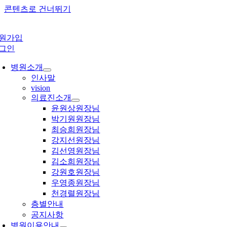
콘텐츠로 건너뛰기
원가입
그인
병원소개
인사말
vision
의료진소개
윤원상원장님
박기원원장님
최승희원장님
강지선원장님
김선영원장님
김소희원장님
강원호원장님
우영종원장님
천경렬원장님
층별안내
공지사항
병원이용안내