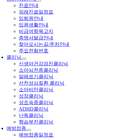
진료안내
외래진료일정표
입퇴원안내
입원생활안내
비급여항목고지
증명서발급안내
찾아오시는길/주차안내
주요전화번호
클리닉
신생아건강검진클리닉
소아뇌전증클리닉
알레르기클리닉
선천성심질환 클리닉
소아비만클리닉
성장클리닉
성조숙증클리닉
ADHD클리닉
난독클리닉
학습부진클리닉
예방접종
예방접종일정표