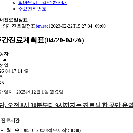
찾아오시는길/주차안내
주요전화번호
래진료일정표
외래진료일정표
bmirae1
2023-02-22T15:27:34+09:00
간진료계획표(04/20-04/26)
성자
irae
성일
26-04-17 14:49
회
45
행일자 : 2025년 12월 1일 월요일
단,
오전 8시 30분부터 9시까지는 진료실 한 곳
만 운
진료시간
월 - 수
: 08:30 - 20:00(접수시작 :
8:30
)