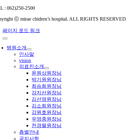
L : 062)250-2500
pyright ⓒ mirae chidren’s hospital. ALL RIGHTS RESERVED
페이지 로드 링크
병원소개
인사말
vision
의료진소개
윤원상원장님
박기원원장님
최승희원장님
강지선원장님
김선영원장님
김소희원장님
강원호원장님
우영종원장님
천경렬원장님
층별안내
공지사항