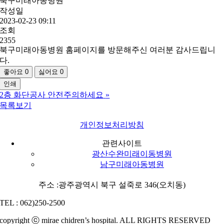
북구미래아동병원
작성일
2023-02-23 09:11
조회
2355
북구미래아동병원 홈페이지를 방문해주신 여러분 감사드립니
다.
좋아요
0
싫어요
0
인쇄
2층 화단공사 안전주의하세요
»
목록보기
개인정보처리방침
관련사이트
광산수완미래이동병원
남구미래아동병원
주소 :광주광역시 북구 설죽로 346(오치동)
TEL : 062)250-2500
copyright ⓒ mirae chidren’s hospital. ALL RIGHTS RESERVED