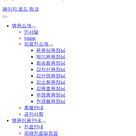
페이지 로드 링크
병원소개
인사말
vision
의료진소개
윤원상원장님
박기원원장님
최승희원장님
강지선원장님
김선영원장님
김소희원장님
강원호원장님
우영종원장님
천경렬원장님
층별안내
공지사항
병원이용안내
진료안내
외래진료일정표