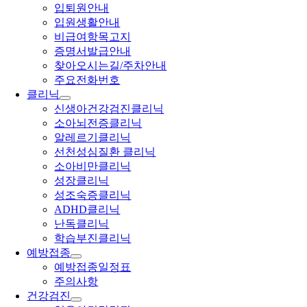
입퇴원안내
입원생활안내
비급여항목고지
증명서발급안내
찾아오시는길/주차안내
주요전화번호
클리닉
신생아건강검진클리닉
소아뇌전증클리닉
알레르기클리닉
선천성심질환 클리닉
소아비만클리닉
성장클리닉
성조숙증클리닉
ADHD클리닉
난독클리닉
학습부진클리닉
예방접종
예방접종일정표
주의사항
건강검진